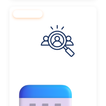
🚀 On recrute !